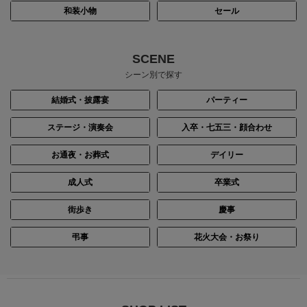
和装小物
セール
身長：156cm
身長：154cm
SCENE
シーン別で探す
結婚式・披露宴
パーティー
ステージ・演奏会
入卒・七五三・顔合わせ
お通夜・お葬式
デイリー
成人式
卒業式
街歩き
慶事
身長：160cm
身長：154cm
弔事
花火大会・お祭り