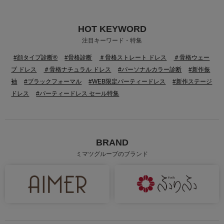
HOT KEYWORD
身長：160cm
身長：150cm
注目キーワード・特集
#顔タイプ診断®
#骨格診断
＃骨格ストレート ドレス
＃骨格ウェー
ブ ドレス
＃骨格ナチュラル ドレス
#パーソナルカラー診断
#新作振
袖
#ブラックフォーマル
#WEB限定パーティードレス
#新作ステージ
ドレス
#パーティードレス セール特集
BRAND
ミマツグループのブランド
身長：155cm
身長：155cm