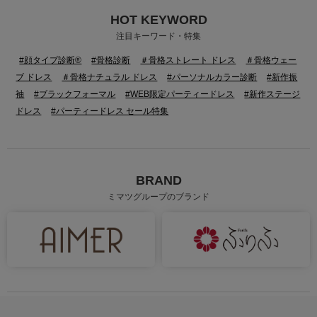
HOT KEYWORD
身長：162cm
身長：161cm
注目キーワード・特集
#顔タイプ診断®
#骨格診断
＃骨格ストレート ドレス
＃骨格ウェー
ブ ドレス
＃骨格ナチュラル ドレス
#パーソナルカラー診断
#新作振
袖
#ブラックフォーマル
#WEB限定パーティードレス
#新作ステージ
ドレス
#パーティードレス セール特集
BRAND
ミマツグループのブランド
身長：157cm
身長：163cm