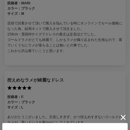
投稿者：
MARI
カラー：
ブラック
サイズ：
M
店頭で試着させて頂いて購入を悩んでいる時にオンラインでセール価格に
なった為、結局ネットで購入させて頂きました。
159cm・普段Mサイズでドレスの着丈は足首ほどでした。
ゴールドラメがとても綺麗で、しかもラメが織り込まれた生地なので、着
ていくうちにラメが落ちることは無いとの事でした。
これから沢山着ていこうと思います。
控えめなラメが綺麗なドレス
投稿者：
F.
カラー：
ブラック
サイズ：
L
ありがとうございました。主張しすぎず、かつ控えめすぎないゴ―ルドの
ラメが、黒いドレスを華やかにしてくれています。