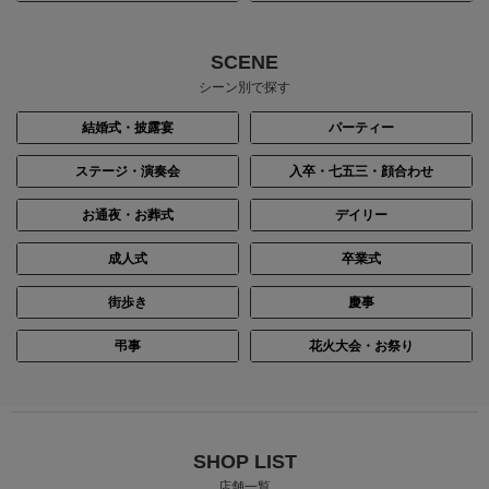
身長：150cm
身長：145cm
SCENE
シーン別で探す
結婚式・披露宴
パーティー
ステージ・演奏会
入卒・七五三・顔合わせ
お通夜・お葬式
デイリー
成人式
卒業式
街歩き
慶事
身長：144cm
身長：157cm
弔事
花火大会・お祭り
SHOP LIST
店舗一覧