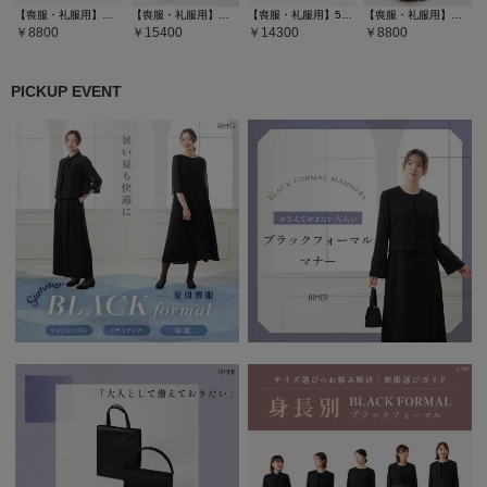
【喪服・礼服用】純正国産貝パールネックレスセット
【喪服・礼服用】【WEB限定】ラウンドフラップブラックバッグ5点セット(サブバッグ・袱紗・ネックレス・念珠）
【喪服・礼服用】5cmヒールブラックパンプス
【喪服・礼服用】本紫水晶数珠 (アメジスト)
8800
15400
14300
8800
PICKUP EVENT