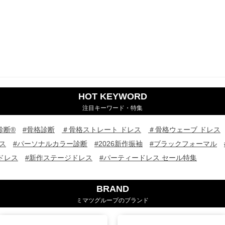
HOT KEYWORD
注目キーワード・特集
診断®
#骨格診断
＃骨格ストレート ドレス
＃骨格ウェーブ ドレス
ス
#パーソナルカラー診断
#2026新作振袖
#ブラックフォーマル
ドレス
#新作ステージドレス
#パーティードレス セール特集
BRAND
ミマツグループのブランド