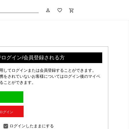
person_outline
favorite_border
shopping_cart
でログイン/会員登録される方
利用してログインまたは会員登録することができます。
連携をされていないお客様についてはログイン後のマイペ
することができます。
Dでログイン
ログインしたままにする