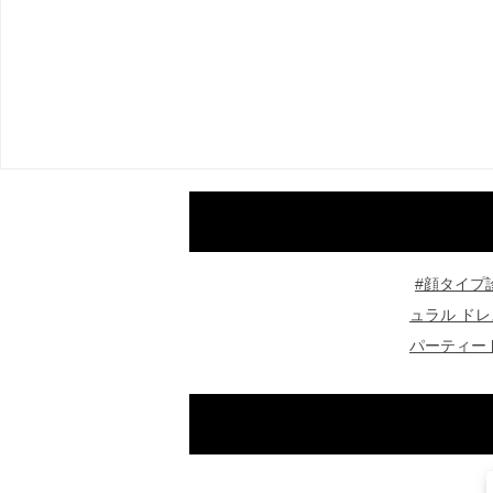
#顔タイプ
ュラル ドレ
パーティー