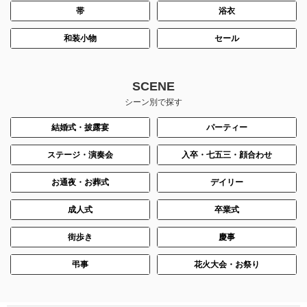
帯
浴衣
和装小物
セール
SCENE
シーン別で探す
結婚式・披露宴
パーティー
ステージ・演奏会
入卒・七五三・顔合わせ
お通夜・お葬式
デイリー
成人式
卒業式
街歩き
慶事
弔事
花火大会・お祭り