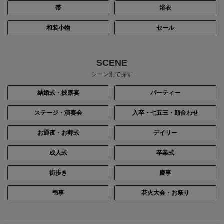
帯
浴衣
和装小物
セール
SCENE
シーン別で探す
結婚式・披露宴
パーティー
ステージ・演奏会
入卒・七五三・顔合わせ
お通夜・お葬式
デイリー
成人式
卒業式
街歩き
慶事
弔事
花火大会・お祭り