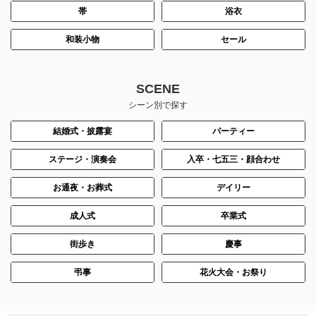
帯
浴衣
和装小物
セール
SCENE
シーン別で探す
結婚式・披露宴
パーティー
ステージ・演奏会
入卒・七五三・顔合わせ
お通夜・お葬式
デイリー
成人式
卒業式
街歩き
慶事
弔事
花火大会・お祭り