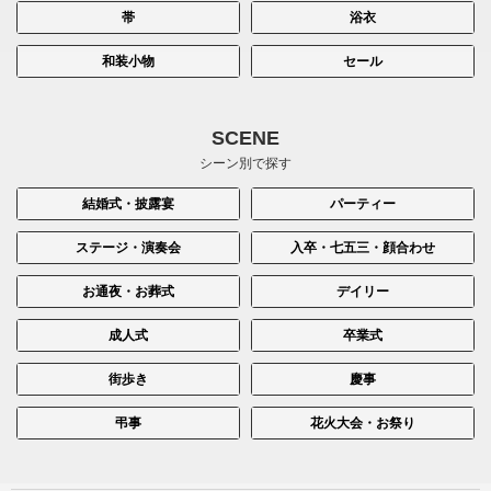
帯
浴衣
和装小物
セール
SCENE
シーン別で探す
結婚式・披露宴
パーティー
ステージ・演奏会
入卒・七五三・顔合わせ
お通夜・お葬式
デイリー
成人式
卒業式
街歩き
慶事
弔事
花火大会・お祭り