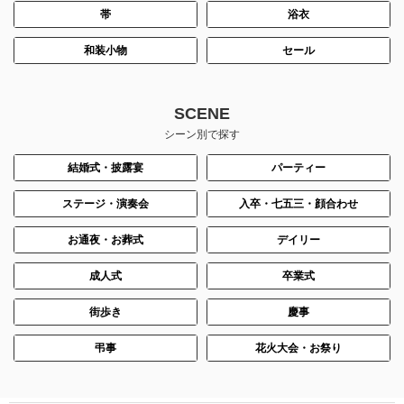
帯
浴衣
和装小物
セール
SCENE
シーン別で探す
結婚式・披露宴
パーティー
ステージ・演奏会
入卒・七五三・顔合わせ
お通夜・お葬式
デイリー
成人式
卒業式
街歩き
慶事
弔事
花火大会・お祭り