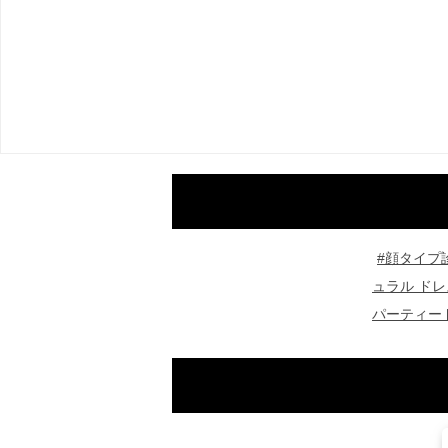
#顔タイプ
ュラル ドレ
パーティー