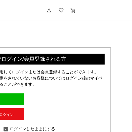
person_outline
favorite_border
shopping_cart
でログイン/会員登録される方
利用してログインまたは会員登録することができます。
連携をされていないお客様についてはログイン後のマイペ
することができます。
Dでログイン
ログインしたままにする