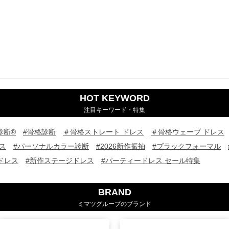
HOT KEYWORD
注目キーワード・特集
診断®
#骨格診断
＃骨格ストレート ドレス
＃骨格ウェーブ ドレス
ス
#パーソナルカラー診断
#2026新作振袖
#ブラックフォーマル
ドレス
#新作ステージドレス
#パーティードレス セール特集
BRAND
ミマツグループのブランド