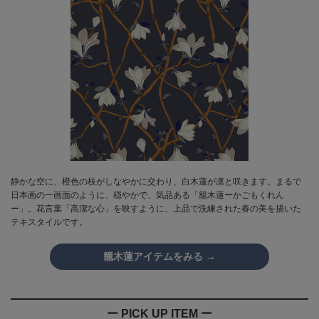
静かな空に、橙色の枝がしなやかに交わり、白木蓮が凛と咲きます。まるで
日本画の一画面のように、穏やかで、気品ある「籠木蓮ーかごもくれん
ー」。花言葉「高潔な心」を映すように、上品で洗練された春の美を描いた
テキスタイルです。
籠木蓮アイテムをみる →
ー PICK UP ITEM ー