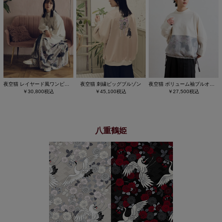
夜空猫 レイヤード風ワンピース
夜空猫 刺繍ビッグブルゾン
夜空猫 ボリューム袖プルオーバー
￥30,800税込
￥45,100税込
￥27,500税込
八重鶴姫