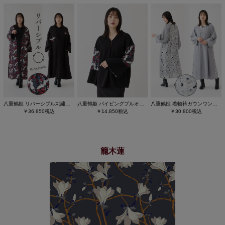
八重鶴姫 リバーシブル刺繍羽織
八重鶴姫 パイピングプルオーバー
八重鶴姫 着物衿ガウンワンピース
￥36,850税込
￥14,850税込
￥30,800税込
籠木蓮