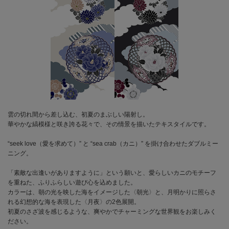
雲の切れ間から差し込む、初夏のまぶしい陽射し。
華やかな縞模様と咲き誇る花々で、その情景を描いたテキスタイルです。
“seek love（愛を求めて）” と “sea crab（カニ）” を掛け合わせたダブルミー
ニング。
「素敵な出逢いがありますように」という願いと、愛らしいカニのモチーフ
を重ねた、ふりふらしい遊び心を込めました。
カラーは、朝の光を映した海をイメージした〈朝光〉と、月明かりに照らさ
れる幻想的な海を表現した〈月夜〉の2色展開。
初夏のさざ波を感じるような、爽やかでチャーミングな世界観をお楽しみく
ださい。