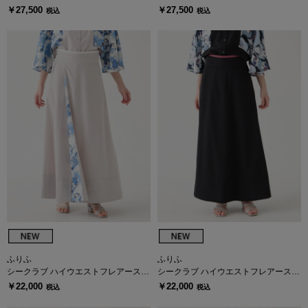
￥27,500
￥27,500
税込
税込
ふりふ
ふりふ
シークラブ ハイウエストフレアースカ
シークラブ ハイウエストフレアースカ
ート
ート
￥22,000
￥22,000
税込
税込