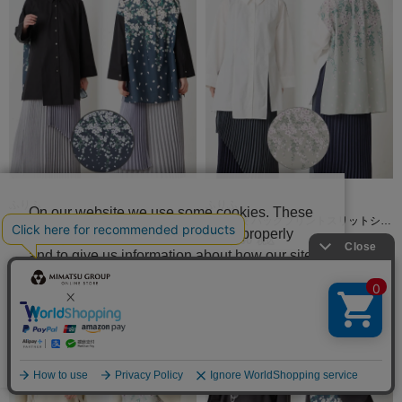
ふりふ
ふりふ
On our website we use some cookies. These
しだれ桜 バックプリントスリットシャ
しだれ桜 バックプリントスリットシャ
are necessary for our site to work properly
ツ
ツ
￥17,600
￥17,600
税込
税込
and to give us information about how our site
is used.
Deny
Accept