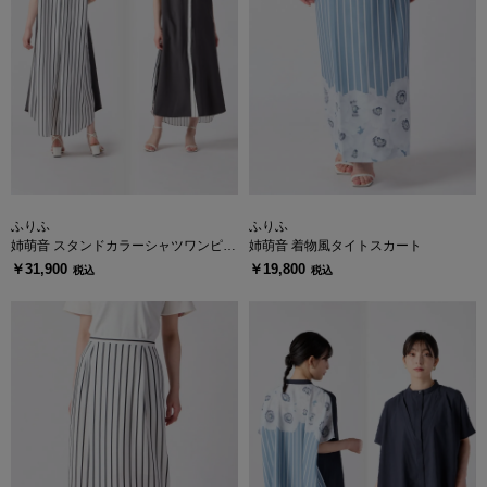
ふりふ
ふりふ
姉萌音 スタンドカラーシャツワンピー
姉萌音 着物風タイトスカート
ス
￥31,900
￥19,800
税込
税込