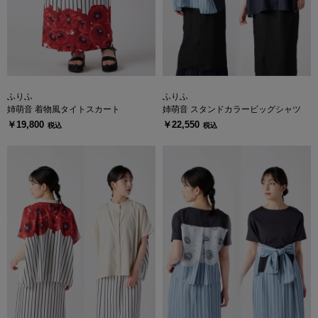
ふりふ
ふりふ
姉萌音 着物風タイトスカート
姉萌音 スタンドカラービッグシャツ
￥19,800
￥22,550
税込
税込