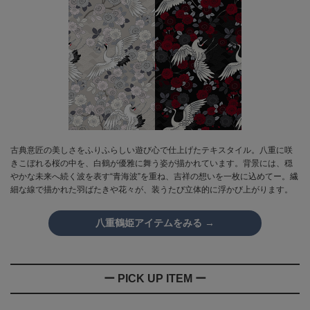
古典意匠の美しさをふりふらしい遊び心で仕上げたテキスタイル。八重に咲
きこぼれる桜の中を、白鶴が優雅に舞う姿が描かれています。背景には、穏
やかな未来へ続く波を表す“青海波”を重ね、吉祥の想いを一枚に込めてー。繊
細な線で描かれた羽ばたきや花々が、装うたび立体的に浮かび上がります。
八重鶴姫アイテムをみる →
ー PICK UP ITEM ー