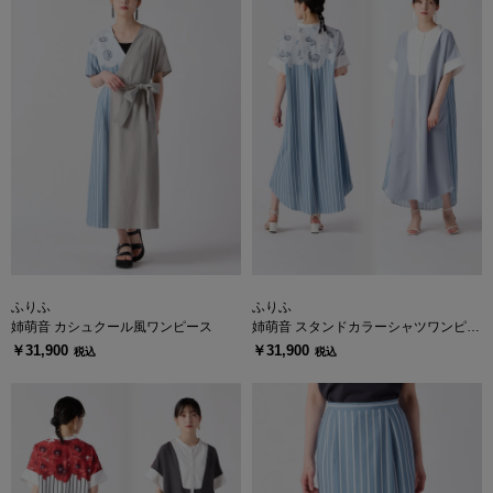
ふりふ
ふりふ
姉萌音 カシュクール風ワンピース
姉萌音 スタンドカラーシャツワンピー
ス
￥31,900
￥31,900
税込
税込