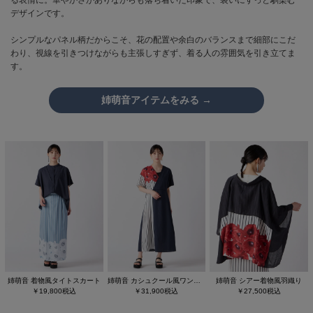
デザインです。
シンプルなパネル柄だからこそ、花の配置や余白のバランスまで細部にこだ
わり、視線を引きつけながらも主張しすぎず、着る人の雰囲気を引き立てま
す。
姉萌音アイテムをみる →
姉萌音 着物風タイトスカート
姉萌音 カシュクール風ワンピース
姉萌音 シアー着物風羽織り
￥19,800税込
￥31,900税込
￥27,500税込