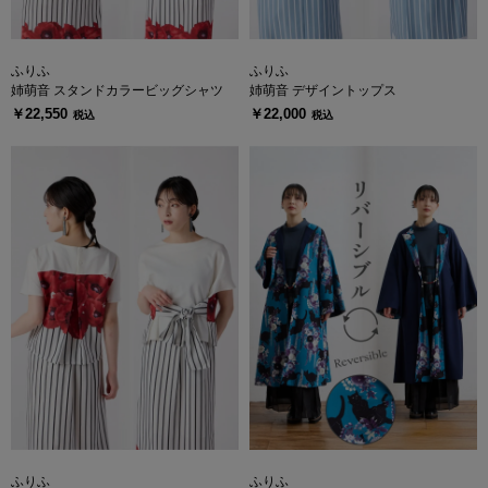
ふりふ
ふりふ
姉萌音 スタンドカラービッグシャツ
姉萌音 デザイントップス
￥22,550
￥22,000
税込
税込
ふりふ
ふりふ