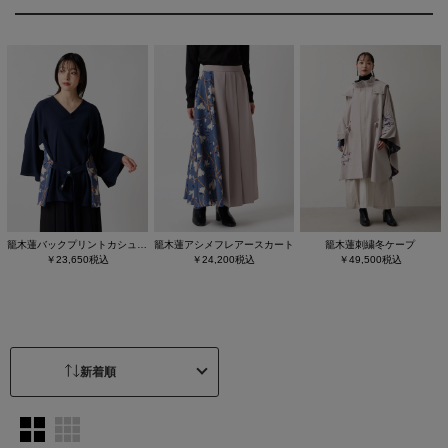
籠木蓮バックプリントカシュクール風ブラウス
籠木蓮アシメフレアースカート
籠木蓮刺繍冬ケープ
￥23,650税込
￥24,200税込
￥49,500税込