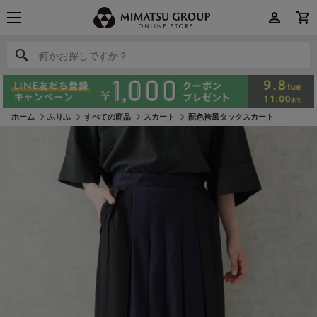
何かお探しですか？
何かお探しですか？
ホーム
ふりふ
すべての商品
スカート
配色袴風タックスカート