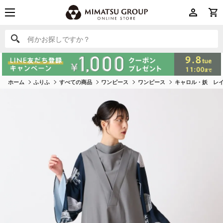
何かお探しですか？
何かお探しですか？
ホーム
ふりふ
すべての商品
ワンピース
ワンピース
キャロル・妖 レ