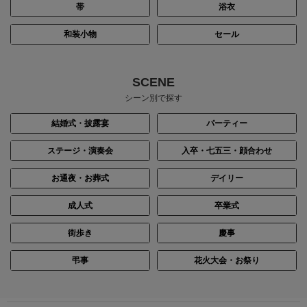
帯
浴衣
和装小物
セール
SCENE
シーン別で探す
結婚式・披露宴
パーティー
ステージ・演奏会
入卒・七五三・顔合わせ
お通夜・お葬式
デイリー
成人式
卒業式
街歩き
慶事
弔事
花火大会・お祭り