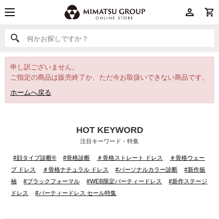
何かお探しですか？
何かお探しですか？
申し訳ございません。
ご指定の商品は販売終了か、ただ今お取扱いできない商品です。
ホームへ戻る
HOT KEYWORD
注目キーワード・特集
#顔タイプ診断®
#骨格診断
＃骨格ストレート ドレス
＃骨格ウェー
ブ ドレス
＃骨格ナチュラル ドレス
#パーソナルカラー診断
#新作振
袖
#ブラックフォーマル
#WEB限定パーティードレス
#新作ステージ
ドレス
#パーティードレス セール特集