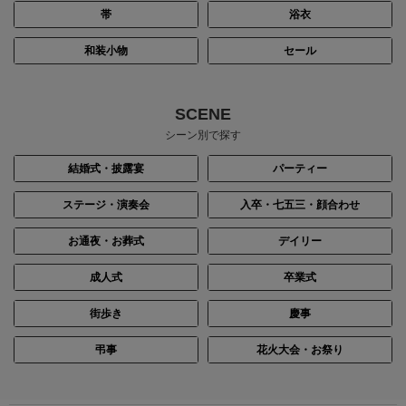
帯
浴衣
和装小物
セール
SCENE
シーン別で探す
結婚式・披露宴
パーティー
ステージ・演奏会
入卒・七五三・顔合わせ
お通夜・お葬式
デイリー
成人式
卒業式
街歩き
慶事
弔事
花火大会・お祭り