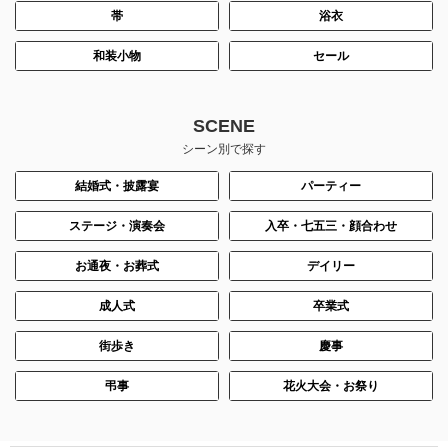
帯
浴衣
和装小物
セール
SCENE
シーン別で探す
結婚式・披露宴
パーティー
ステージ・演奏会
入卒・七五三・顔合わせ
お通夜・お葬式
デイリー
成人式
卒業式
街歩き
慶事
弔事
花火大会・お祭り