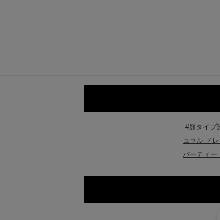
#顔タイプ
ュラル ドレ
パーティー