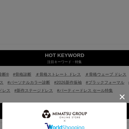
HOT KEYWORD
注目キーワード・特集
診断®
#骨格診断
＃骨格ストレート ドレス
＃骨格ウェーブ ドレス
ス
#パーソナルカラー診断
#2026新作振袖
#ブラックフォーマル
ドレス
#新作ステージドレス
#パーティードレス セール特集
BRAND
ミマツグループのブランド