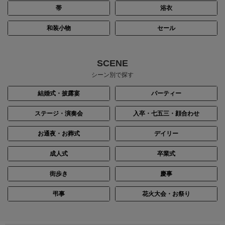
帯
浴衣
和装小物
セール
SCENE
シーン別で探す
結婚式・披露宴
パーティー
ステージ・演奏会
入卒・七五三・顔合わせ
お通夜・お葬式
デイリー
成人式
卒業式
街歩き
慶事
弔事
花火大会・お祭り