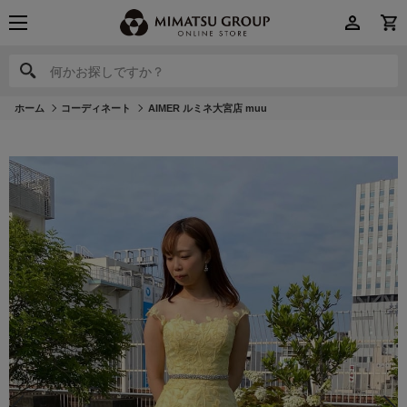
何かお探しですか？
何かお探しですか？
ホーム
コーディネート
AIMER ルミネ大宮店 muu