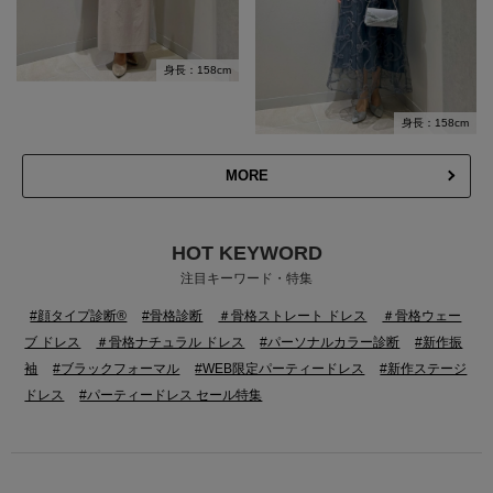
身長：158cm
身長：158cm
MORE
HOT KEYWORD
注目キーワード・特集
#顔タイプ診断®
#骨格診断
＃骨格ストレート ドレス
＃骨格ウェー
ブ ドレス
＃骨格ナチュラル ドレス
#パーソナルカラー診断
#新作振
袖
#ブラックフォーマル
#WEB限定パーティードレス
#新作ステージ
ドレス
#パーティードレス セール特集