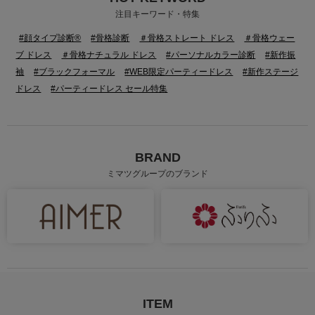
身長：164cm
身長：155cm
注目キーワード・特集
#顔タイプ診断®
#骨格診断
＃骨格ストレート ドレス
＃骨格ウェー
ブ ドレス
＃骨格ナチュラル ドレス
#パーソナルカラー診断
#新作振
袖
#ブラックフォーマル
#WEB限定パーティードレス
#新作ステージ
ドレス
#パーティードレス セール特集
BRAND
ミマツグループのブランド
身長：150cm
身長：153cm
ITEM