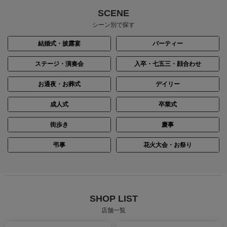
SCENE
シーン別で探す
結婚式・披露宴
パーティー
ステージ・演奏会
入卒・七五三・顔合わせ
お通夜・お葬式
デイリー
成人式
卒業式
街歩き
慶事
身長：161cm
身長：155cm
弔事
花火大会・お祭り
SHOP LIST
店舗一覧