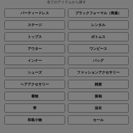
全てのアイテムから探す
パーティードレス
ブラックフォーマル（喪服）
ステージ
レンタル
トップス
ボトムス
身長：145cm
身長：155cm
アウター
ワンピース
インナー
バッグ
シューズ
ファッションアクセサリー
ヘアアクセサリー
雑貨
着物
振袖
帯
浴衣
和装小物
セール
身長：169cm
身長：145cm