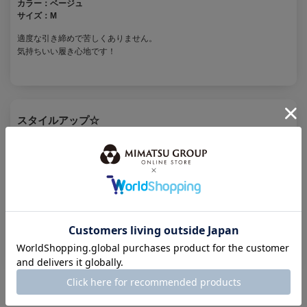
カラー：
ベージュ
サイズ：
M
適度な引き締めで苦しくありません。
気持ちいい履き心地です！
スタイルアップ☆
投稿者：
トモ0805
カラー：
ベージュ
サイズ：
L
ドレスに合わせて購入しました。かなりラインが変わるのでびっくりして
いましたが…ふと普段使いをしたところ効果は絶大で今回買い増しました
♪とても着心地が良いのにスタイルアップ出来る素敵なお品です！
1
2