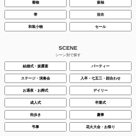
着物
振袖
帯
浴衣
和装小物
セール
SCENE
シーン別で探す
結婚式・披露宴
パーティー
ステージ・演奏会
入卒・七五三・顔合わせ
お通夜・お葬式
デイリー
成人式
卒業式
街歩き
慶事
弔事
花火大会・お祭り