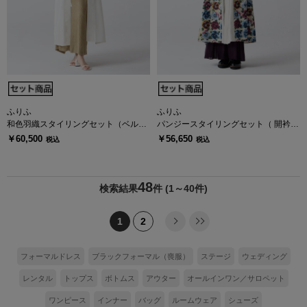
ふりふ
ふりふ
和色羽織スタイリングセット（ベルト
パンジースタイリングセット（ 開衿シ
付き楊柳着物風ワンピース＋シャドー
ャツワンピース＋楊柳プリーツタイト
￥60,500
￥56,650
税込
税込
ストライプ 薄羽織り）
スカート）
48
検索結果
件
(1～40件)
1
2
フォーマルドレス
ブラックフォーマル（喪服）
ステージ
ウェディング
レンタル
トップス
ボトムス
アウター
オールインワン／サロペット
ワンピース
インナー
バッグ
ルームウェア
シューズ