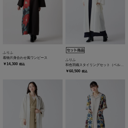
ふりふ
着物片身合わせ風ワンピース
ふりふ
￥14,300
税込
和色羽織スタイリングセット（ベルト
付き楊柳着物風ワンピース＋シャドー
￥60,500
税込
ストライプ 薄羽織り）