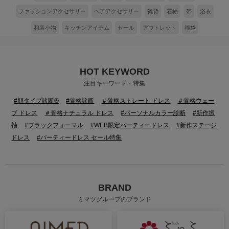
ファッションアクセサリー
ヘアアクセサリー
雑貨
着物
帯
浴衣
和装小物
キッチンアイテム
セール
アウトレット
福袋
HOT KEYWORD
注目キーワード・特集
#顔タイプ診断®
#骨格診断
＃骨格ストレート ドレス
＃骨格ウェー
ブ ドレス
＃骨格ナチュラル ドレス
#パーソナルカラー診断
#新作振
袖
#ブラックフォーマル
#WEB限定パーティードレス
#新作ステージ
ドレス
#パーティードレス セール特集
BRAND
ミマツグループのブランド