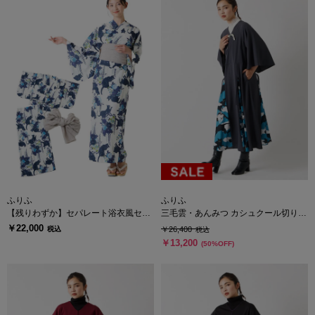
ふりふ
ふりふ
【残りわずか】セパレート浴衣風セッ
三毛雲・あんみつ カシュクール切り替
トアップ
えワンピース
￥22,000
税込
￥26,400
税込
￥13,200
(50%OFF)