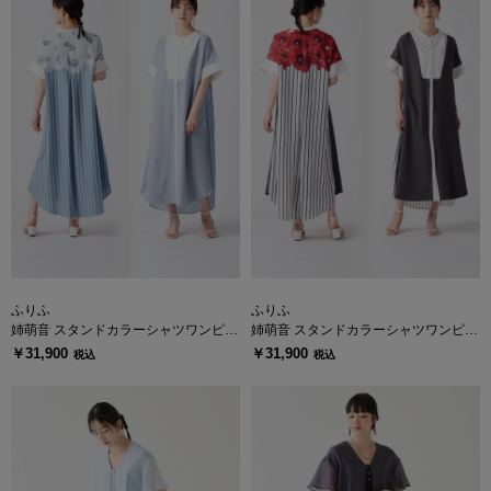
ふりふ
ふりふ
姉萌音 スタンドカラーシャツワンピー
姉萌音 スタンドカラーシャツワンピー
ス
ス
￥31,900
￥31,900
税込
税込