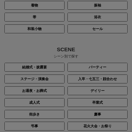
着物
振袖
帯
浴衣
和装小物
セール
SCENE
シーン別で探す
結婚式・披露宴
パーティー
ステージ・演奏会
入卒・七五三・顔合わせ
お通夜・お葬式
デイリー
成人式
卒業式
街歩き
慶事
弔事
花火大会・お祭り