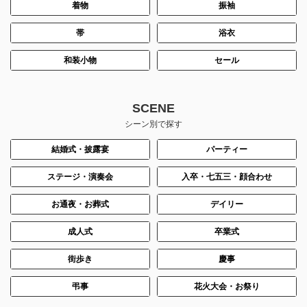
着物
振袖
帯
浴衣
和装小物
セール
SCENE
シーン別で探す
結婚式・披露宴
パーティー
ステージ・演奏会
入卒・七五三・顔合わせ
お通夜・お葬式
デイリー
成人式
卒業式
街歩き
慶事
弔事
花火大会・お祭り