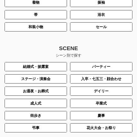
着物
振袖
帯
浴衣
和装小物
セール
SCENE
シーン別で探す
結婚式・披露宴
パーティー
ステージ・演奏会
入卒・七五三・顔合わせ
お通夜・お葬式
デイリー
成人式
卒業式
街歩き
慶事
弔事
花火大会・お祭り