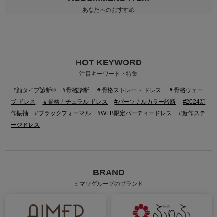
あなたへのおすすめ
HOT KEYWORD
注目キーワード・特集
#顔タイプ診断®
#骨格診断
＃骨格ストレート ドレス
＃骨格ウェー
ブ ドレス
＃骨格ナチュラル ドレス
#パーソナルカラー診断
#2024新
作振袖
#ブラックフォーマル
#WEB限定パーティードレス
#新作ステ
ージドレス
BRAND
ミマツグループのブランド