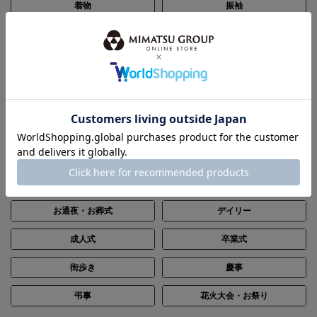
着物
振袖
帯
浴衣
和装小物
セール
SCENE
シーン別で探す
結婚式・披露宴
パーティー
ステージ・演奏会
入卒・七五三・顔合わせ
お通夜・お葬式
デイリー
成人式
卒業式
街歩き
慶事
弔事
花火大会・お祭り