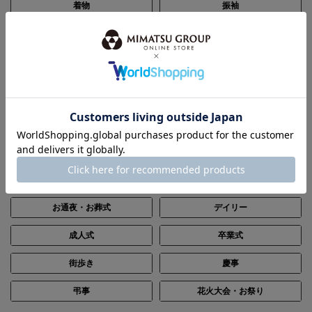
着物
振袖
帯
浴衣
和装小物
セール
SCENE
シーン別で探す
結婚式・披露宴
パーティー
ステージ・演奏会
入卒・七五三・顔合わせ
お通夜・お葬式
デイリー
成人式
卒業式
街歩き
慶事
弔事
花火大会・お祭り