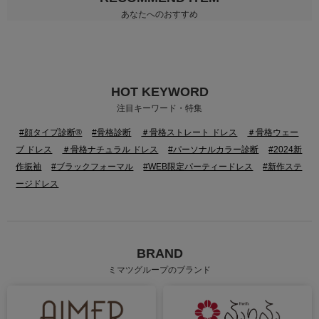
あなたへのおすすめ
HOT KEYWORD
注目キーワード・特集
#顔タイプ診断®
#骨格診断
＃骨格ストレート ドレス
＃骨格ウェー
ブ ドレス
＃骨格ナチュラル ドレス
#パーソナルカラー診断
#2024新
作振袖
#ブラックフォーマル
#WEB限定パーティードレス
#新作ステ
ージドレス
BRAND
ミマツグループのブランド