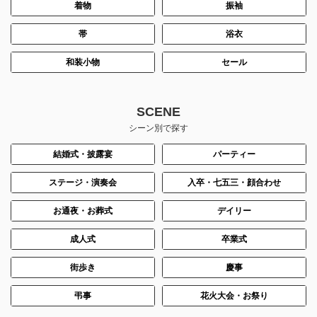
着物
振袖
帯
浴衣
和装小物
セール
SCENE
シーン別で探す
結婚式・披露宴
パーティー
ステージ・演奏会
入卒・七五三・顔合わせ
お通夜・お葬式
デイリー
成人式
卒業式
街歩き
慶事
弔事
花火大会・お祭り