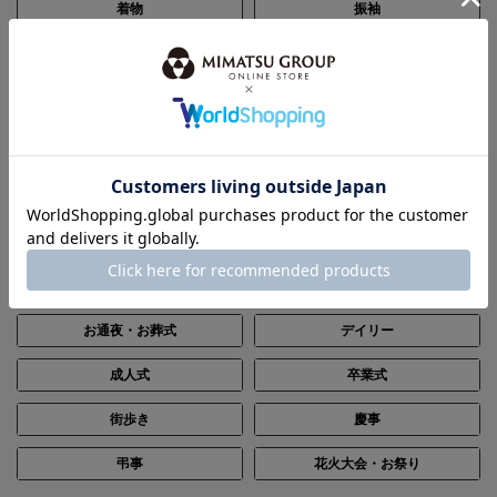
着物
振袖
帯
浴衣
和装小物
セール
SCENE
シーン別で探す
結婚式・披露宴
パーティー
ステージ・演奏会
入卒・七五三・顔合わせ
お通夜・お葬式
デイリー
成人式
卒業式
街歩き
慶事
弔事
花火大会・お祭り