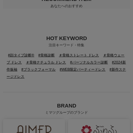
あなたへのおすすめ
HOT KEYWORD
注目キーワード・特集
#顔タイプ診断®
#骨格診断
＃骨格ストレート ドレス
＃骨格ウェー
ブ ドレス
＃骨格ナチュラル ドレス
#パーソナルカラー診断
#2024新
作振袖
#ブラックフォーマル
#WEB限定パーティードレス
#新作ステ
ージドレス
BRAND
ミマツグループのブランド