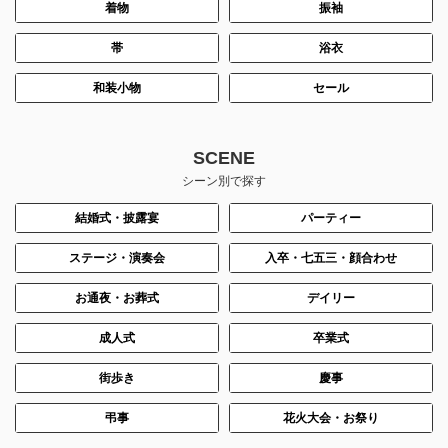
着物
振袖
帯
浴衣
和装小物
セール
SCENE
シーン別で探す
結婚式・披露宴
パーティー
ステージ・演奏会
入卒・七五三・顔合わせ
お通夜・お葬式
デイリー
成人式
卒業式
街歩き
慶事
弔事
花火大会・お祭り