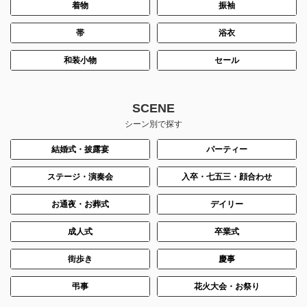
着物
振袖
帯
浴衣
和装小物
セール
SCENE
シーン別で探す
結婚式・披露宴
パーティー
ステージ・演奏会
入卒・七五三・顔合わせ
お通夜・お葬式
デイリー
成人式
卒業式
街歩き
慶事
弔事
花火大会・お祭り