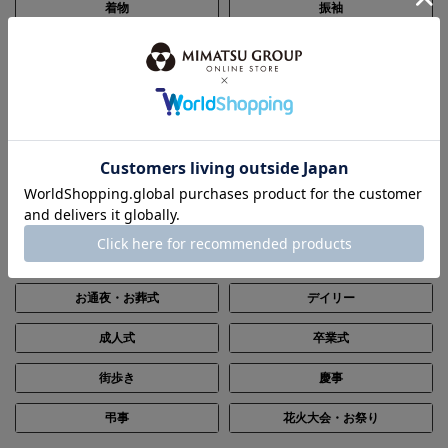
着物
振袖
帯
浴衣
和装小物
セール
SCENE
シーン別で探す
結婚式・披露宴
パーティー
ステージ・演奏会
入卒・七五三・顔合わせ
お通夜・お葬式
デイリー
成人式
卒業式
街歩き
慶事
弔事
花火大会・お祭り