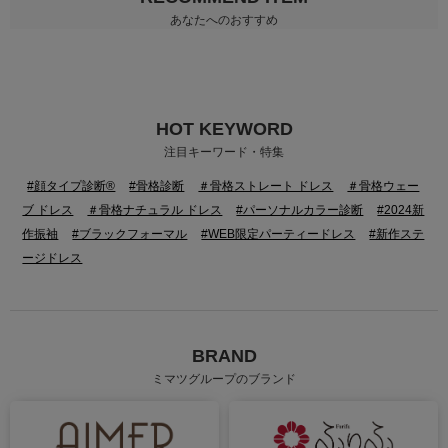
あなたへのおすすめ
HOT KEYWORD
注目キーワード・特集
#顔タイプ診断®
#骨格診断
＃骨格ストレート ドレス
＃骨格ウェー
ブ ドレス
＃骨格ナチュラル ドレス
#パーソナルカラー診断
#2024新
作振袖
#ブラックフォーマル
#WEB限定パーティードレス
#新作ステ
ージドレス
BRAND
ミマツグループのブランド