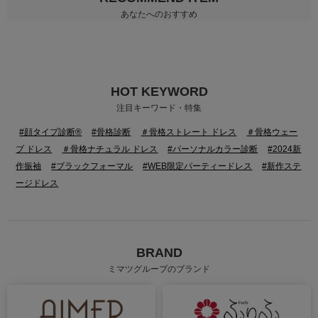
あなたへのおすすめ
HOT KEYWORD
注目キーワード・特集
#顔タイプ診断®
#骨格診断
＃骨格ストレート ドレス
＃骨格ウェー
ブ ドレス
＃骨格ナチュラル ドレス
#パーソナルカラー診断
#2024新
作振袖
#ブラックフォーマル
#WEB限定パーティードレス
#新作ステ
ージドレス
BRAND
ミマツグループのブランド