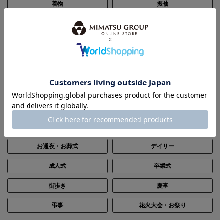
着物
振袖
帯
浴衣
和装小物
セール
SCENE
シーン別で探す
結婚式・披露宴
パーティー
ステージ・演奏会
入卒・七五三・顔合わせ
お通夜・お葬式
デイリー
成人式
卒業式
街歩き
慶事
弔事
花火大会・お祭り