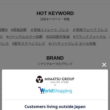
HOT KEYWORD
注目キーワード・特集
診断®
#骨格診断
＃骨格ストレート ドレス
＃骨格ウェーブ ドレス
ス
#パーソナルカラー診断
#2026新作振袖
#ブラックフォーマル
ドレス
#新作ステージドレス
#パーティードレス セール特集
BRAND
ミマツグループのブランド
ITEM