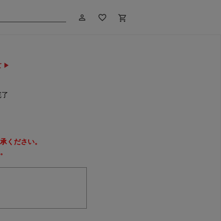
person_outline
favorite_border
shopping_cart
 ▶
完了
承ください。
。