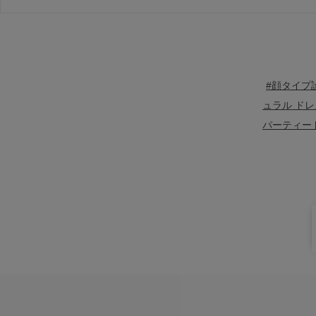
#顔タイプ
ュラル ドレ
パーティー