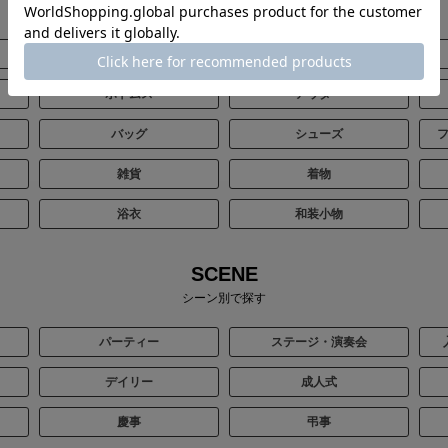
全てのアイテムから探す
ブラックフォーマル（喪服）
ステージ
ボトムス
アウター
バッグ
シューズ
雑貨
着物
浴衣
和装小物
SCENE
シーン別で探す
パーティー
ステージ・演奏会
デイリー
成人式
慶事
弔事