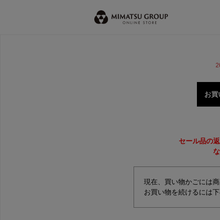
2
お買
セール品の返
な
現在、買い物かごには商
お買い物を続けるには下