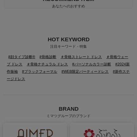
あなたへのおすすめ
HOT KEYWORD
注目キーワード・特集
#顔タイプ診断®
#骨格診断
＃骨格ストレート ドレス
＃骨格ウェー
ブ ドレス
＃骨格ナチュラル ドレス
#パーソナルカラー診断
#2024新
作振袖
#ブラックフォーマル
#WEB限定パーティードレス
#新作ステ
ージドレス
BRAND
ミマツグループのブランド