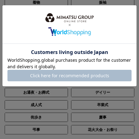
着物
振袖
帯
浴衣
和装小物
セール
SCENE
シーン別で探す
結婚式・披露宴
パーティー
ステージ・演奏会
入卒・七五三・顔合わせ
お通夜・お葬式
デイリー
成人式
卒業式
街歩き
慶事
弔事
花火大会・お祭り