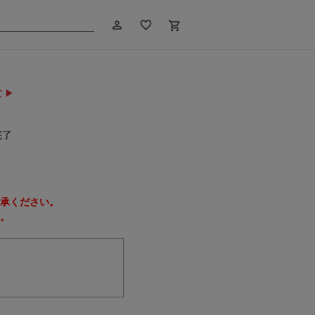
person_outline
favorite_border
shopping_cart
 ▶
完了
承ください。
。