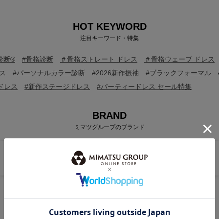
HOT KEYWORD
注目キーワード・特集
診断®
#骨格診断
＃骨格ストレート ドレス
＃骨格ウェーブ ドレス
ス
#パーソナルカラー診断
#2026新作振袖
#ブラックフォーマル
ドレス
#新作ステージドレス
#パーティードレス セール特集
BRAND
ミマツグループのブランド
ITEM