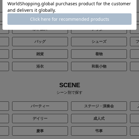
全てのアイテムから探す
ブラックフォーマル（喪服）
ステージ
ボトムス
アウター
バッグ
シューズ
雑貨
着物
浴衣
和装小物
SCENE
シーン別で探す
パーティー
ステージ・演奏会
デイリー
成人式
慶事
弔事