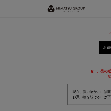
2
お買
セール品の返
な
現在、買い物かごには商
お買い物を続けるには下