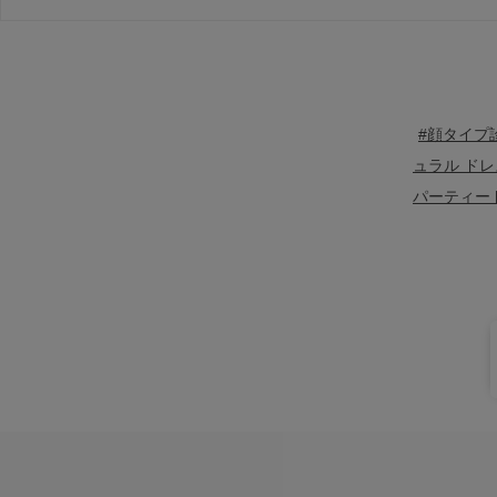
#顔タイプ
ュラル ドレ
パーティー