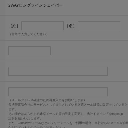
2WAYロングラインシェイパー
［姓］
［名］
（全角で入力してください）
（メールアドレス確認のため再度入力をお願いします)
各携帯電話会社のサービスとして提供されている迷惑メール対策の設定をしていると
ます。
その場合はあらかじめ迷惑メール対策の設定を変更し、当社ドメイン「@mgos.jp」「@mi
定をお願いいたします。
また、GmailやY!メールなどのフリーメールをご利用の場合、当社からのメールが
合がございますので十分ご注意ください。