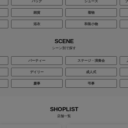
バッグ
シューズ
雑貨
着物
浴衣
和装小物
SCENE
シーン別で探す
パーティー
ステージ・演奏会
デイリー
成人式
慶事
弔事
SHOPLIST
店舗一覧