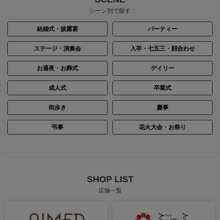
シーン別で探す
結婚式・披露宴
パーティー
ステージ・演奏会
入卒・七五三・顔合わせ
お通夜・お葬式
デイリー
成人式
卒業式
街歩き
慶事
弔事
花火大会・お祭り
SHOP LIST
店舗一覧