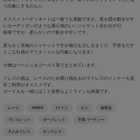
う印象にするのも♪♪
オススメコーディネートは一枚でも素敵ですが、肩を隠せ動きやす
いカーディガンのような着心地のいいジャケット合わせが◎
細身ですが、柔らかいので動きやすいです。
柔らかく長袖のジャケットですが袖口を少しをまくり、手首をだす
とこなれ感がでてオシャレな印象になります♪
小物はベージュ＆ゴールド系でまとめています。
ドレスの肩は、レースのため透け感あるのでドレスのインナーを是
非ご利用がオススメです。
ガードルも一緒にはくと姿勢もよくラインも綺麗です。
レース
AIMER
Iライン
エメ
謝恩会
ブレスレット
ダークレッド
卒業パーティー
大人めドレス
ネックレス