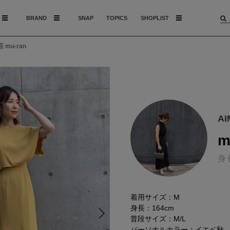
BRAND
SNAP
TOPICS
SHOPLIST
 mu-ran
A
m
身
着用サイズ：M
身長：164cm
普段サイズ：M/L
パーソナルカラー：イエベ秋