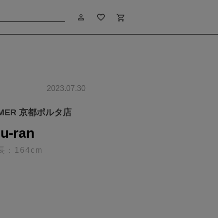
person_outline
favorite_border
shopping_cart
2023.07.30
IMER 京都ポルタ店
u-ran
長：164cm