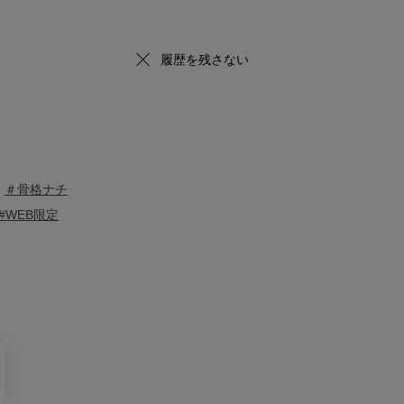
履歴を残さない
＃骨格ナチ
#WEB限定