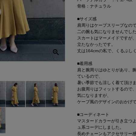
骨格：ナチュラル
■サイズ感
肩周りはケープスリーブなの
二の腕も気になりませんでし
スカートはマーメイドですが
立たなかったです。
丈は164cmの私で、くるぶし
■着用感
肩と腕周りはゆとりがあり、
ているので、
暑い季節でも涼しく着て頂け
お腹周りはフィットするので
気になりますが、
ケープ風のデザインのおかげ
■コーディネート
マスタードカラーが引き立つ
ュ系コーデにしました。
長めチェーンもアクセサリー