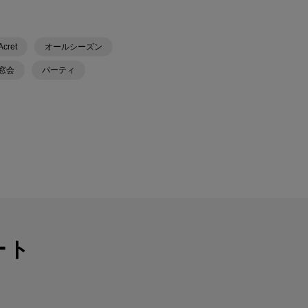
Acret
オールシーズン
窓会
パーティ
ート