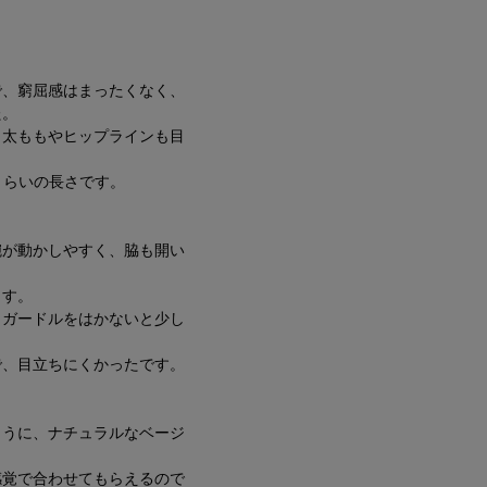
で、窮屈感はまったくなく、
た。
、太ももやヒップラインも目
くらいの長さです。
腕が動かしやすく、脇も開い
ます。
、ガードルをはかないと少し
で、目立ちにくかったです。
ように、ナチュラルなベージ
感覚で合わせてもらえるので