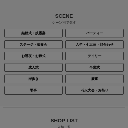
SCENE
シーン別で探す
結婚式・披露宴
パーティー
ステージ・演奏会
入卒・七五三・顔合わせ
お通夜・お葬式
デイリー
成人式
卒業式
街歩き
慶事
弔事
花火大会・お祭り
SHOP LIST
店舗一覧