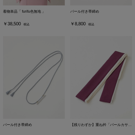
着物単品「 furifu色無地 」
パール付き帯締め
￥38,500
￥8,800
税込
税込
パール付き帯締め
【残りわずか】重ね衿「パールカサネ」