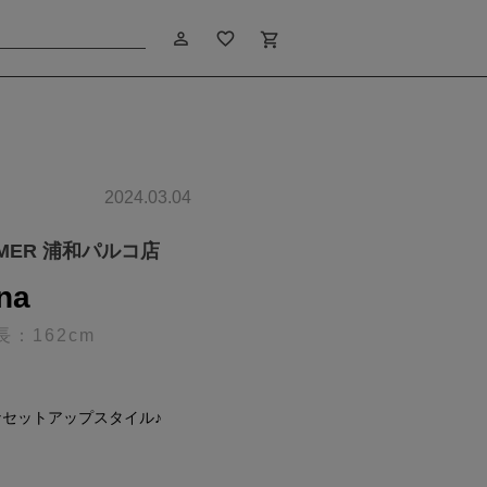
person_outline
favorite_border
shopping_cart
2024.03.04
IMER 浦和パルコ店
ina
長：162cm
セットアップスタイル♪