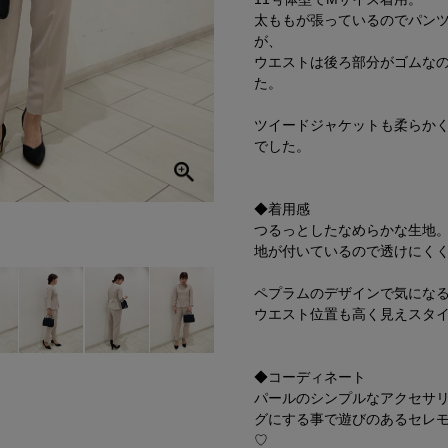
太ももが張っているのでパン
が、
ウエストは後ろ部分がゴムな
た。
ツイードジャケットも柔らか
でした。
◆着用感
つるっとしたなめらかな生地
地が付いているので透けにく
ペプラムのデザインで気にな
ウエスト位置も高く見えスタ
◆コーディネート
パールのシンプルなアクセサ
グにする事で遊びのあるセレ
♡