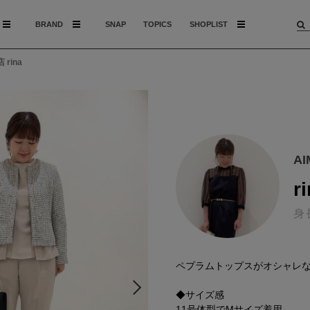
BRAND
SNAP
TOPICS
SHOPLIST
rina
A
r
身
ペプラムトップスがオシャレな
◆サイズ感
11号体型でMサイズ着用。