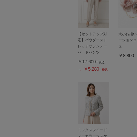
【セットアップ対
大小お揃い
応】パウダースト
ーションコ
レッチサテンテー
ュ
パードパンツ
￥8,800
￥17,600
税込
→ ￥5,280
税込
ミックスツイード
ノーカラージャケ