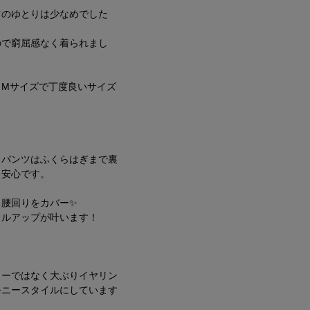
ツのゆとりは少なめでした
ので窮屈感なく着られまし
くMサイズで丁度良いサイズ
。パンツはふくらはぎまで裏
く安心です。
る腰回りをカバー✨
イルアップが叶います！
リーではなく大ぶりイヤリン
モニースタイルにしています