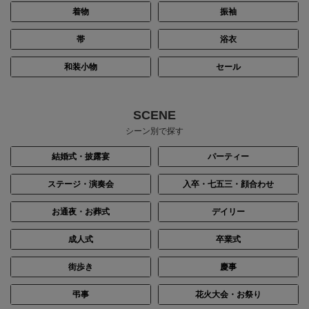
着物
振袖
帯
浴衣
和装小物
セール
SCENE
シーン別で探す
結婚式・披露宴
パーティー
ステージ・演奏会
入卒・七五三・顔合わせ
お通夜・お葬式
デイリー
成人式
卒業式
街歩き
慶事
弔事
花火大会・お祭り