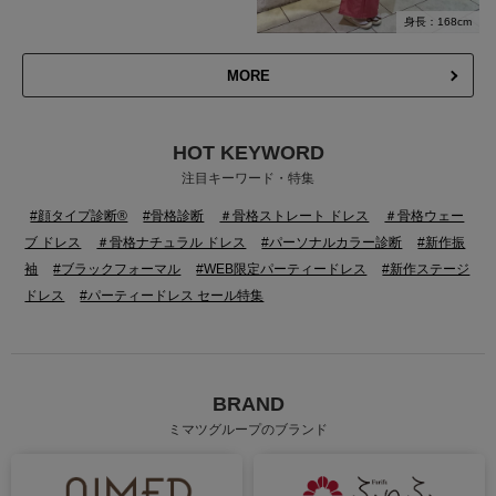
身長：168cm
MORE
HOT KEYWORD
注目キーワード・特集
#顔タイプ診断®
#骨格診断
＃骨格ストレート ドレス
＃骨格ウェー
ブ ドレス
＃骨格ナチュラル ドレス
#パーソナルカラー診断
#新作振
袖
#ブラックフォーマル
#WEB限定パーティードレス
#新作ステージ
ドレス
#パーティードレス セール特集
BRAND
ミマツグループのブランド