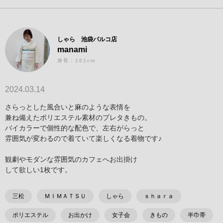
しゃら 池袋パルコ店
manami
身長：161cm
2024.03.14
さらっとした風合いと麻のような表情を
兼ね備えたポリエステル素材のプレタきもの。
バイカラーで個性的な配色で、左右がらっと
雰囲気が変わるので着ていて楽しくなる着物です♪
観劇やモダンな雰囲気のカフェへお出掛け
して欲しい1枚です。
三松
ＭＩＭＡＴＳＵ
しゃら
ｓｈａｒａ
ポリエステル
お出かけ
女子会
きもの
半巾帯