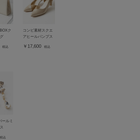
BOXク
コンビ素材スクエ
グ
アヒールパンプス
0
￥17,600
税込
税込
パールミ
ス
税込