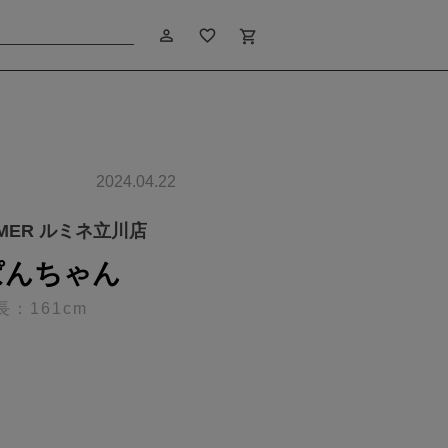
person_outline
favorite_border
shopping_cart
2024.04.22
IMER ルミネ立川店
ぱんちゃん
長：161cm