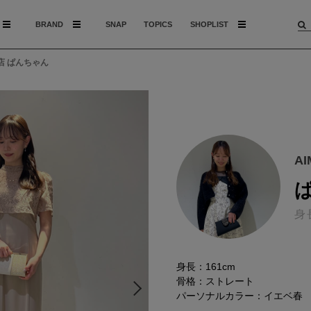
BRAND
SNAP
TOPICS
SHOPLIST
川店 ぱんちゃん
A
身
身長：161cm
骨格：ストレート
パーソナルカラー：イエベ春