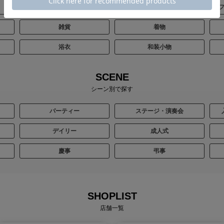
バッグ
シューズ
雑貨
着物
浴衣
和装小物
SCENE
シーン別で探す
パーティー
ステージ・演奏会
デイリー
成人式
慶事
弔事
SHOPLIST
店舗一覧