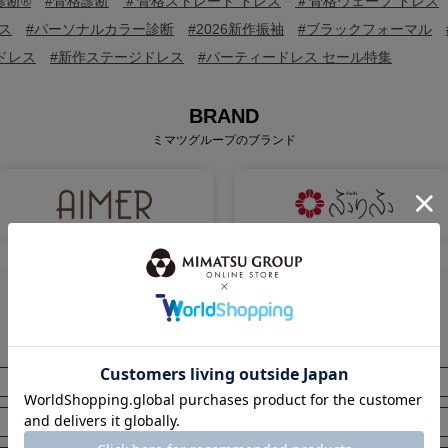
診断®
#骨格診断
＃骨格ストレート ドレス
＃骨格ウェーブ ドレス
ス
#パーソナルカラー診断
#2026新作振袖
#ブラックフォーマル
ドレス
#新作ステージドレス
#パーティードレス セール特集
BRAND
ミマツグループのブランド
ITEM
全てのアイテムから探す
ブラックフォーマル（喪服）
ステージ
ボトムス
アウター