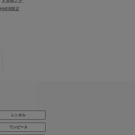
＃骨格ナチ
#WEB限定
レンタル
ワンピース