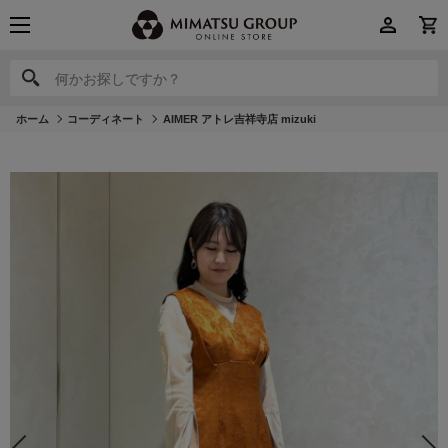
何かお探しですか？
何かお探しですか？
ホーム
コーディネート
AIMER アトレ吉祥寺店 mizuki