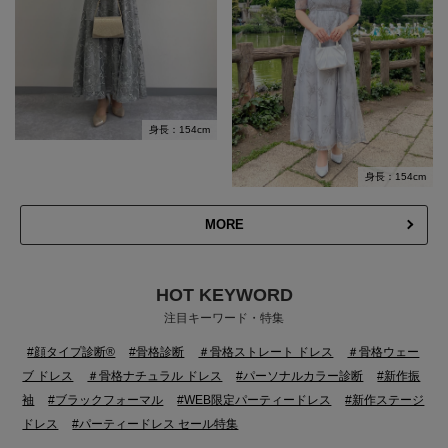
身長：154cm
身長：154cm
MORE
HOT KEYWORD
注目キーワード・特集
#顔タイプ診断®
#骨格診断
＃骨格ストレート ドレス
＃骨格ウェー
ブ ドレス
＃骨格ナチュラル ドレス
#パーソナルカラー診断
#新作振
袖
#ブラックフォーマル
#WEB限定パーティードレス
#新作ステージ
ドレス
#パーティードレス セール特集