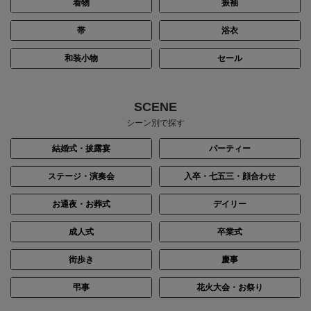
着物
振袖
帯
浴衣
和装小物
セール
SCENE
シーン別で探す
結婚式・披露宴
パーティー
ステージ・演奏会
入卒・七五三・顔合わせ
お通夜・お葬式
デイリー
成人式
卒業式
街歩き
慶事
弔事
花火大会・お祭り