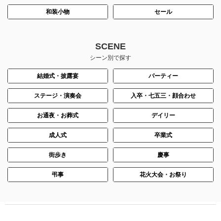
和装小物
セール
SCENE
シーン別で探す
結婚式・披露宴
パーティー
ステージ・演奏会
入卒・七五三・顔合わせ
お通夜・お葬式
デイリー
成人式
卒業式
街歩き
慶事
弔事
花火大会・お祭り