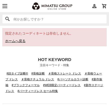
何かお探しですか？
何かお探しですか？
指定されたコーディネートは存在しません。
ホームへ戻る
HOT KEYWORD
注目キーワード・特集
#顔タイプ診断®
#骨格診断
＃骨格ストレート ドレス
＃骨格ウェー
ブ ドレス
＃骨格ナチュラル ドレス
#パーソナルカラー診断
#新作振
袖
#ブラックフォーマル
#WEB限定パーティードレス
#新作ステージ
ドレス
#パーティードレス セール特集